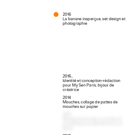
2016
La banane inaperçue, set design et
photographie
2016…
Identité et conception-rédaction
pour My Sen Paris, bijoux de
créatrice
2014
Mouches, collage de pattes de
mouches sur papier
2015
Nécessaire Art déco à parfum et
cosmétiques en pâte de verre, La
Boixe