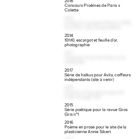
2016
Concours Proêmes de Paris x
Colette
2013
Calendrier perpétuel Bilancia, 1959,
Enzo Mari chez Danese Milano
2014
10h10, escargot et feuille d’or,
photographie
2017
Collection Dries Van Noten, hiver
2009-2010
2017
Série de haïkus pour Avila, coiffeurs
indépendants (site à venir)
2015
D’après Le Pays de Cocagne de
Pieter Bruegel, 1567
2015
Série poétique pour la revue Gros
Gris n°1
2016
Poème en prose pour le site de la
plasticienne Annie Sibert